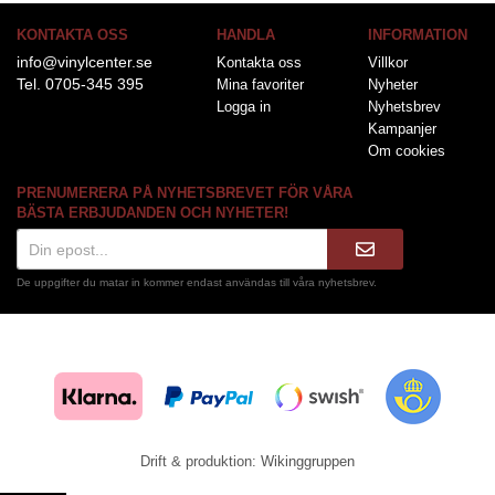
KONTAKTA OSS
HANDLA
INFORMATION
info@vinylcenter.se
Kontakta oss
Villkor
Tel. 0705-345 395
Mina favoriter
Nyheter
Logga in
Nyhetsbrev
Kampanjer
Om cookies
PRENUMERERA PÅ NYHETSBREVET FÖR VÅRA
BÄSTA ERBJUDANDEN OCH NYHETER!
De uppgifter du matar in kommer endast användas till våra nyhetsbrev.
Drift & produktion:
Wikinggruppen