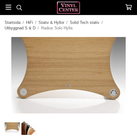
Startsida
/
HiFi
/
Stativ & Hyllor
/
Solid Tech stativ
/
Utbyggnad S & D
/
Radius Solo Hylla