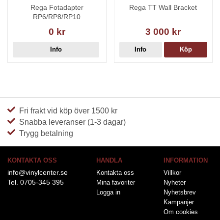
Rega Fotadapter
Rega TT Wall Bracket
RP6/RP8/RP10
0 kr
3 000 kr
Info
Info
Köp
Fri frakt vid köp över 1500 kr
Snabba leveranser (1-3 dagar)
Trygg betalning
KONTAKTA OSS
HANDLA
INFORMATION
info@vinylcenter.se
Kontakta oss
Villkor
Tel. 0705-345 395
Mina favoriter
Nyheter
Logga in
Nyhetsbrev
Kampanjer
Om cookies