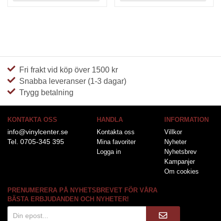
Fri frakt vid köp över 1500 kr
Snabba leveranser (1-3 dagar)
Trygg betalning
KONTAKTA OSS
HANDLA
INFORMATION
info@vinylcenter.se
Kontakta oss
Villkor
Tel. 0705-345 395
Mina favoriter
Nyheter
Logga in
Nyhetsbrev
Kampanjer
Om cookies
PRENUMERERA PÅ NYHETSBREVET FÖR VÅRA
BÄSTA ERBJUDANDEN OCH NYHETER!