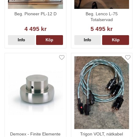
Beg. Pioneer PL-12 D
Beg. Lenco L-75
Totalservad
4 495 kr
5 495 kr
Info
Köp
Info
Köp
Demoex - Finite Elemente
Trigon VOLT, nätkabel