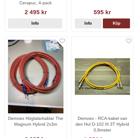
Cerapuc, 4-pack
2 495 kr
595 kr
Info
Info
Köp
Demoex Högtalarkablar The
Demoex - RCA-kabel van
Magnum Hybrid 2x3m
den Hul D-102 III 3T Hybrid
0,8meter