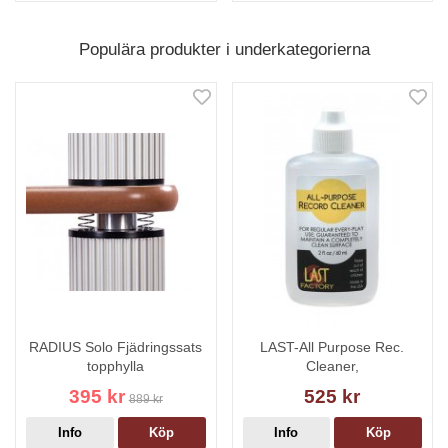
Populära produkter i underkategorierna
RADIUS Solo Fjädringssats
LAST-All Purpose Rec.
topphylla
Cleaner,
395 kr
525 kr
889 kr
Info
Köp
Info
Köp