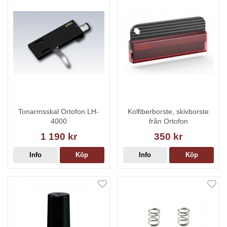
Tonarmsskal Ortofon LH-
Kolfiberborste, skivborste
4000
från Ortofon
1 190 kr
350 kr
Info
Köp
Info
Köp