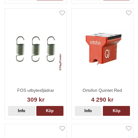
FOS utbytesfjädrar
Ortofon Quintet Red
309 kr
4 290 kr
Info
Köp
Info
Köp