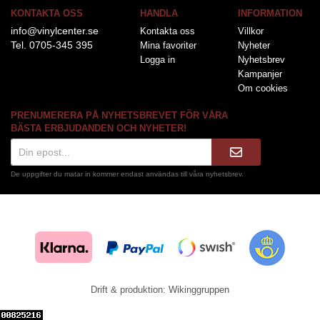
KONTAKTA OSS
HANDLA
INFORMATION
info@vinylcenter.se
Kontakta oss
Villkor
Tel. 0705-345 395
Mina favoriter
Nyheter
Logga in
Nyhetsbrev
Kampanjer
Om cookies
PRENUMERERA PÅ NYHETSBREVET FÖR VÅRA
BÄSTA ERBJUDANDEN OCH NYHETER!
De uppgifter du matar in kommer endast användas till våra nyhetsbrev.
Drift & produktion:
Wikinggruppen