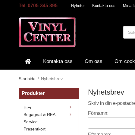
Tel. 0705-345 395
Nyheter
Kontakta oss
Mina fa
Kontakta oss
Om oss
Om cook
Startsida
/
Nyhetsbrev
Nyhetsbrev
Produkter
Skriv in din e-postadr
HiFi
Förnamn:
Begagnat & REA
Service
Presentkort
Efternamn: