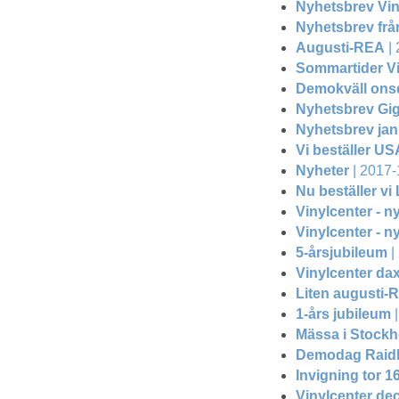
Nyhetsbrev Vin
Nyhetsbrev frå
Augusti-REA
| 
Sommartider Vi
Demokväll onsd
Nyhetsbrev Gig
Nyhetsbrev jan
Vi beställer U
Nyheter
| 2017-
Nu beställer vi
Vinylcenter - n
Vinylcenter - n
5-årsjubileum
|
Vinylcenter da
Liten augusti-
1-års jubileum
|
Mässa i Stockh
Demodag Raid
Invigning tor 16
Vinylcenter de