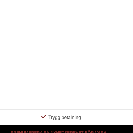
Trygg betalning
PRENUMERERA PÅ NYHETSBREVET FÖR VÅRA