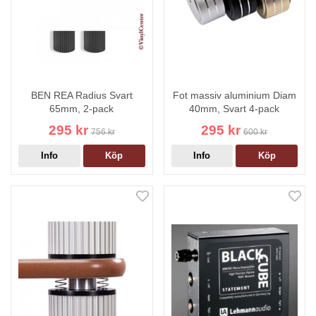
BEN REA Radius Svart
Fot massiv aluminium Diam
65mm, 2-pack
40mm, Svart 4-pack
295 kr
295 kr
756 kr
600 kr
Info
Köp
Info
Köp