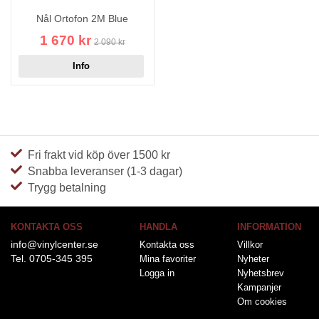
Nål Ortofon 2M Blue
1 670 kr
2 090 kr
Info
Fri frakt vid köp över 1500 kr
Snabba leveranser (1-3 dagar)
Trygg betalning
KONTAKTA OSS
HANDLA
INFORMATION
info@vinylcenter.se
Kontakta oss
Villkor
Tel. 0705-345 395
Mina favoriter
Nyheter
Logga in
Nyhetsbrev
Kampanjer
Om cookies