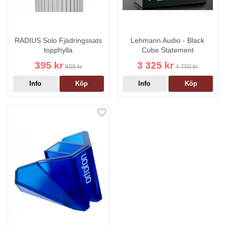
RADIUS Solo Fjädringssats
Lehmann Audio - Black
topphylla
Cube Statement
395 kr
3 325 kr
889 kr
4 750 kr
Info
Köp
Info
Köp