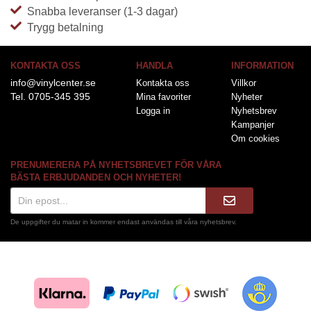
Snabba leveranser (1-3 dagar)
Trygg betalning
KONTAKTA OSS
HANDLA
INFORMATION
info@vinylcenter.se
Kontakta oss
Villkor
Tel. 0705-345 395
Mina favoriter
Nyheter
Logga in
Nyhetsbrev
Kampanjer
Om cookies
PRENUMERERA PÅ NYHETSBREVET FÖR VÅRA
BÄSTA ERBJUDANDEN OCH NYHETER!
De uppgifter du matar in kommer endast användas till våra nyhetsbrev.