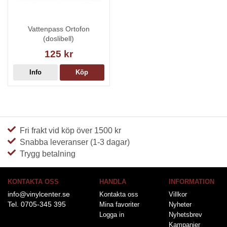
Vattenpass Ortofon
(doslibell)
125 kr
Info
Köp
Fri frakt vid köp över 1500 kr
Snabba leveranser (1-3 dagar)
Trygg betalning
KONTAKTA OSS
HANDLA
INFORMATION
info@vinylcenter.se
Kontakta oss
Villkor
Tel. 0705-345 395
Mina favoriter
Nyheter
Logga in
Nyhetsbrev
Kampanjer