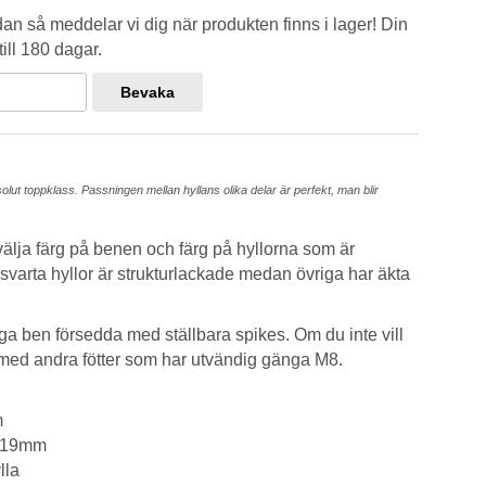
n så meddelar vi dig när produkten finns i lager! Din
ill 180 dagar.
Bevaka
solut toppklass. Passningen mellan hyllans olika delar är perfekt, man blir
ja färg på benen och färg på hyllorna som är
 svarta hyllor är strukturlackade medan övriga har äkta
a ben försedda med ställbara spikes. Om du inte vill
 med andra fötter som har utvändig gänga M8.
m
 319mm
lla