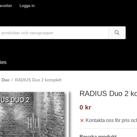
voriter
Logga in
ies
s Duo
/
RADIUS Duo 2 komplett
RADIUS Duo 2 ko
0 kr
Kontakta oss för pris och
Bevaka produkt