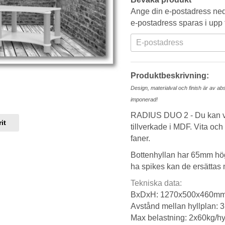
Ange din e-postadress neda
e-postadress sparas i upp t
Produktbeskrivning:
Design, materialval och finish är av ab
imponerad!
RADIUS DUO 2 - Du kan väl
it
tillverkade i MDF. Vita och
faner.
Bottenhyllan har 65mm hög
ha spikes kan de ersättas
Tekniska data:
BxDxH: 1270x500x460m
Avstånd mellan hyllplan:
Max belastning: 2x60kg/hy