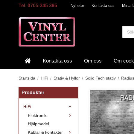
Tel. 0705-345 395
Nyheter
Kontakta oss
Mina fa
Kontakta oss
Om oss
Om cook
Startsida
/
HiFi
/
Stativ & Hyllor
/
Solid Tech stativ
/
Radiu
Produkter
HiFi
Elektronik
Hjälpmedel
Kablar & kontakter