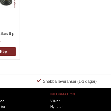
pikes 6-p
r
Köp
Snabba leveranser (1-3 dagar)
INFORMATION
oss
Villkor
iter
Nyheter