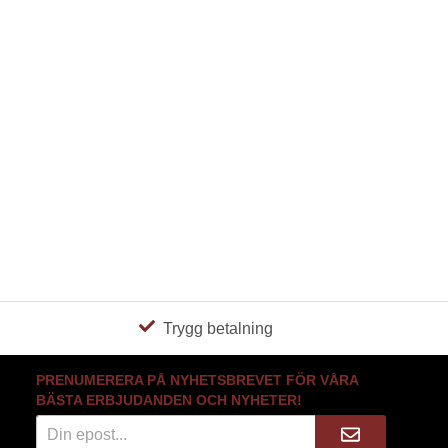
Trygg betalning
PRENUMERERA PÅ NYHETSBREVET FÖR VÅRA
BÄSTA ERBJUDANDEN OCH NYHETER!