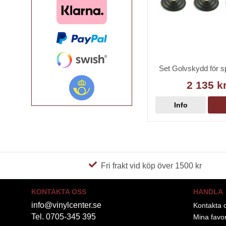
Set Golvskydd för s
2 135 k
Info
Fri frakt vid köp över 1500 kr
KONTAKTA OSS
HANDLA
info@vinylcenter.se
Kontakta 
Tel. 0705-345 395
Mina favor