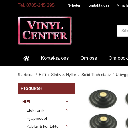
Tel. 0705-345 395
Nyheter
Kontakta oss
Mina fa
Kontakta oss
Om oss
Om cook
Startsida
/
HiFi
/
Stativ & Hyllor
/
Solid Tech stativ
/
Utbyg
Produkter
HiFi
Elektronik
Hjälpmedel
Kablar & kontakter