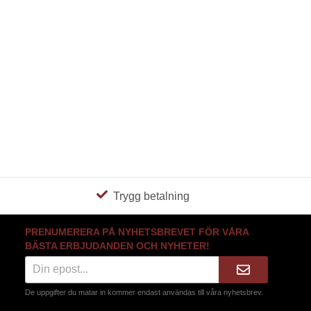
Trygg betalning
PRENUMERERA PÅ NYHETSBREVET FÖR VÅRA
BÄSTA ERBJUDANDEN OCH NYHETER!
De uppgifter du matar in kommer endast användas till våra nyhetsbrev.