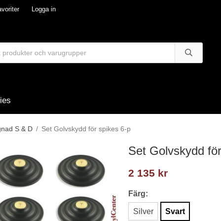
voriter
Logga in
ies
gnad S & D
/
Set Golvskydd för spikes 6-p
Set Golvskydd för
2 135 kr
Färg:
Silver
Svart