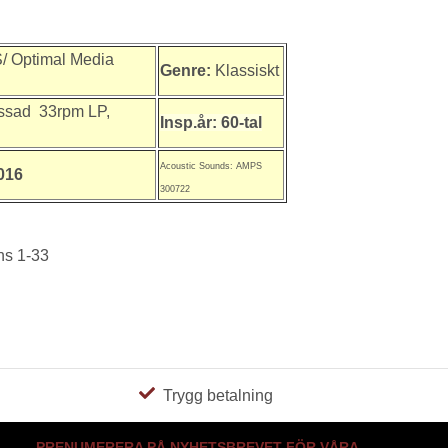
 Optimal Media
Genre:
Klassiskt
ssad 33rpm LP,
Insp.år: 60-tal
Acoustic Sounds: AMPS
016
300722
ns 1-33
Trygg betalning
PRENUMERERA PÅ NYHETSBREVET FÖR VÅRA