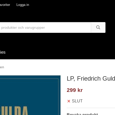
voriter
Logga in
ies
nen
LP, Friedrich Gul
299 kr
SLUT
Bevaka produkt