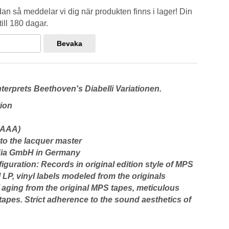
n så meddelar vi dig när produkten finns i lager! Din
ill 180 dagar.
Bevaka
nterprets Beethoven's Diabelli Variationen.
tion
(AAA)
 to the lacquer master
edia GmbH in Germany
nfiguration: Records in original edition style of MPS
l LP, vinyl labels modeled from the originals
f aging from the original MPS tapes, meticulous
tapes. Strict adherence to the sound aesthetics of