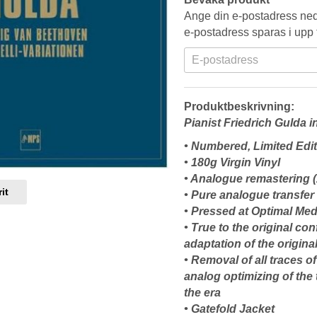
Ange din e-postadress neda
e-postadress sparas i upp t
Produktbeskrivning:
Pianist Friedrich Gulda i
• Numbered, Limited Edi
• 180g Virgin Vinyl
• Analogue remastering 
it
• Pure analogue transfer
• Pressed at Optimal M
• True to the original co
adaptation of the origina
• Removal of all traces o
analog optimizing of the 
the era
• Gatefold Jacket