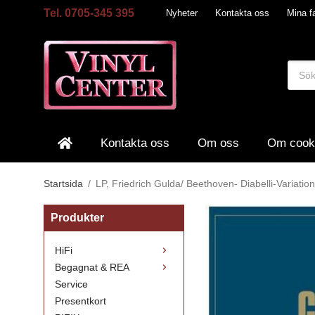
Tel. 0705-345 395
Nyheter
Kontakta oss
Mina fa
Kontakta oss
Om oss
Om cook
Startsida
/
LP, Friedrich Gulda/ Beethoven- Diabelli-Variatio
Produkter
HiFi
Begagnat & REA
Service
Presentkort