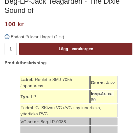
Beg-LP-Jack Teagarden - The Dixie
Sound of
100 kr
Endast få kvar i lagret (1 st)
Lägg i varukorgen
Produktbeskrivning:
Label:
Roulette SMJ-7055
Genre:
Jazz
Japanpress
Insp.år:
ca-
Typ:
LP
60
Fodral: G SKivan VG+/VG+ ny innerficka,
ytterficka PVC
VC art.nr: Beg-LP-0088