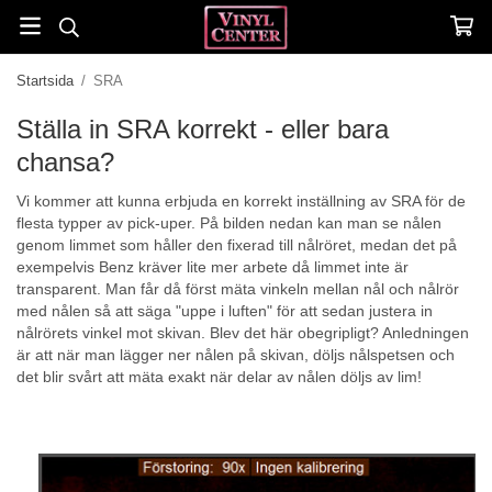
Startsida
/
SRA
Ställa in SRA korrekt - eller bara
chansa?
Vi kommer att kunna erbjuda en korrekt inställning av SRA för de
flesta typper av pick-uper. På bilden nedan kan man se nålen
genom limmet som håller den fixerad till nålröret, medan det på
exempelvis Benz kräver lite mer arbete då limmet inte är
transparent. Man får då först mäta vinkeln mellan nål och nålrör
med nålen så att säga "uppe i luften" för att sedan justera in
nålrörets vinkel mot skivan. Blev det här obegripligt? Anledningen
är att när man lägger ner nålen på skivan, döljs nålspetsen och
det blir svårt att mäta exakt när delar av nålen döljs av lim!