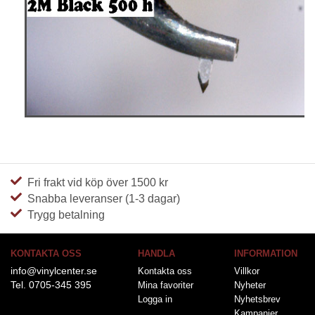
Fri frakt vid köp över 1500 kr
Snabba leveranser (1-3 dagar)
Trygg betalning
KONTAKTA OSS
HANDLA
INFORMATION
info@vinylcenter.se
Kontakta oss
Villkor
Tel. 0705-345 395
Mina favoriter
Nyheter
Logga in
Nyhetsbrev
Kampanjer