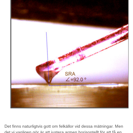
Det finns naturligtvis gott om felkällor vid dessa mätningar. Men
det vi vanligen gör är att justera armen horisontellt för att få en