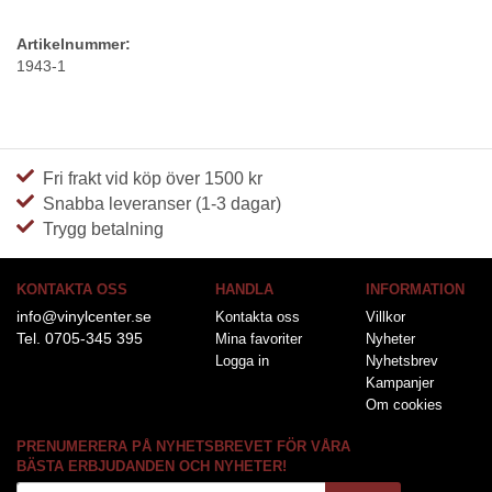
Artikelnummer:
1943-1
Fri frakt vid köp över 1500 kr
Snabba leveranser (1-3 dagar)
Trygg betalning
KONTAKTA OSS
HANDLA
INFORMATION
info@vinylcenter.se
Kontakta oss
Villkor
Tel. 0705-345 395
Mina favoriter
Nyheter
Logga in
Nyhetsbrev
Kampanjer
Om cookies
PRENUMERERA PÅ NYHETSBREVET FÖR VÅRA
BÄSTA ERBJUDANDEN OCH NYHETER!