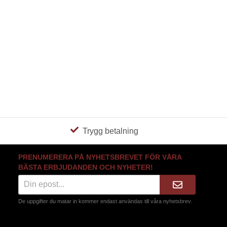
Trygg betalning
PRENUMERERA PÅ NYHETSBREVET FÖR VÅRA
BÄSTA ERBJUDANDEN OCH NYHETER!
De uppgifter du matar in kommer endast användas till våra nyhetsbrev.