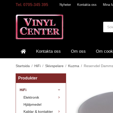
Tel. 0705-345 395
Nyheter
Kontakta oss
Mina fa
Kontakta oss
Om oss
Om cook
Startsida
/
HiFi
/
Skivspelare
/
Kuzma
/
Reservdel Damms
Produkter
HiFi
Elektronik
Hjälpmedel
Kablar & kontakter