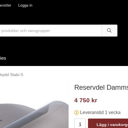
voriter
Logga in
ies
kydd Stabi-S
Reservdel Damms
4 750 kr
Leveranstid 1 vecka
Lägg i varukor