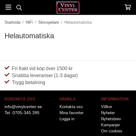
Startsida
/
HiFi
/
Skivspelare
/
Helautomatiska
Helautomatiska
Fri frakt vid köp över 1500 kr
Snabba leveranser (1-3 dagar)
Trygg betalning
KONTAKTA OSS
HANDLA
INFORMATION
info@vinylcenter.se
Kontakta oss
Villkor
Tel. 0705-345 395
Mina favoriter
Nyheter
Logga in
Nyhetsbrev
Kampanjer
Om cookies