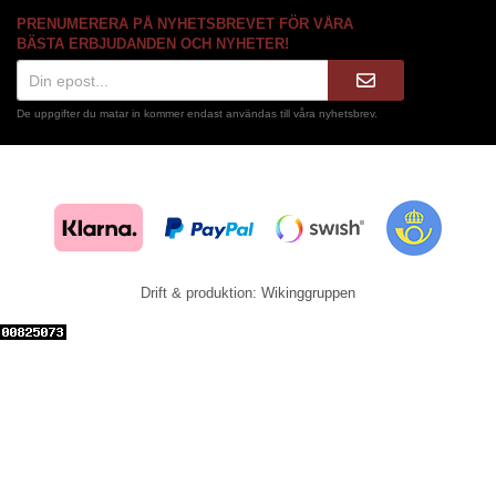
PRENUMERERA PÅ NYHETSBREVET FÖR VÅRA
BÄSTA ERBJUDANDEN OCH NYHETER!
De uppgifter du matar in kommer endast användas till våra nyhetsbrev.
Drift & produktion:
Wikinggruppen