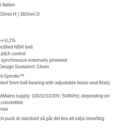
 Italien
200mm H | 360mm D
 +/-0,1%
ctified NBR belt
 pitch control
e synchronous externally powered
ad Design Sustarin® 33mm
plit-Spindle™
teel 5mm ball bearing with adjustable brass seat finely
edMains supply: 100/115/230V, 50/60Hz, depending on
 convertible
 max
 puck är standard så går det bra att välja silverfärg