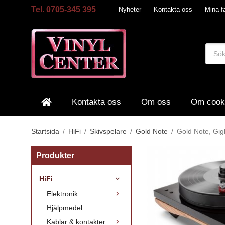
Tel. 0705-345 395
Nyheter
Kontakta oss
Mina fa
Kontakta oss
Om oss
Om cook
Startsida
/
HiFi
/
Skivspelare
/
Gold Note
/
Gold Note, Gig
Produkter
HiFi
Elektronik
Hjälpmedel
Kablar & kontakter