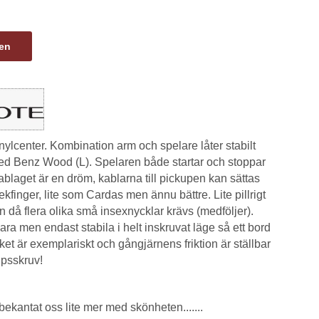
gen
nylcenter. Kombination arm och spelare låter stabilt
med Benz Wood (L). Spelaren både startar och stoppar
blaget är en dröm, kablarna till pickupen kan sättas
finger, lite som Cardas men ännu bättre. Lite pillrigt
 då flera olika små insexnycklar krävs (medföljer).
lbara men endast stabila i helt inskruvat läge så ett bord
t är exemplariskt och gångjärnens friktion är ställbar
psskruv!
bekantat oss lite mer med skönheten.......