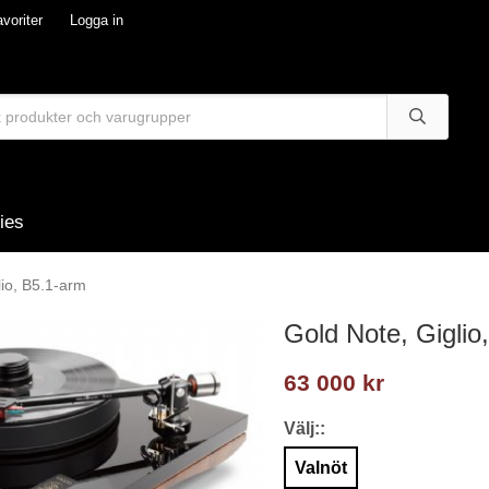
voriter
Logga in
ies
lio, B5.1-arm
Gold Note, Giglio
63 000 kr
Välj::
Valnöt