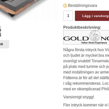
Beställningsvara
Lägg i varukor
Produktbeskrivning:
it
Några första intryck hos Vi
och ljudet är mycket bra 
ovanligt snabbt! Tonarmska
på plats med tumme och pek
med inställningen av armen
Fötterna är för all del stäl
i våg rekommenderas. Locke
med en okomplicerad Phili
Vansinnigt snygg!
Fler intryck kommer när vi 