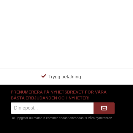
Trygg betalning
PRENUMERERA PÅ NYHETSBREVET FÖR VÅRA
BÄSTA ERBJUDANDEN OCH NYHETER!
De uppgifter du matar in kommer endast användas till våra nyhetsbrev.