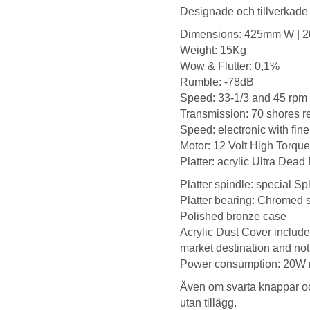
Designade och tillverkade i
Dimensions: 425mm W | 
Weight: 15Kg
Wow & Flutter: 0,1%
Rumble: -78dB
Speed: 33-1/3 and 45 rpm
Transmission: 70 shores re
Speed: electronic with fine
Motor: 12 Volt High Torqu
Platter: acrylic Ultra De
Platter spindle: special S
Platter bearing: Chromed s
Polished bronze case
Acrylic Dust Cover includ
market destination and not
Power consumption: 20W
Även om svarta knappar och
utan tillägg.