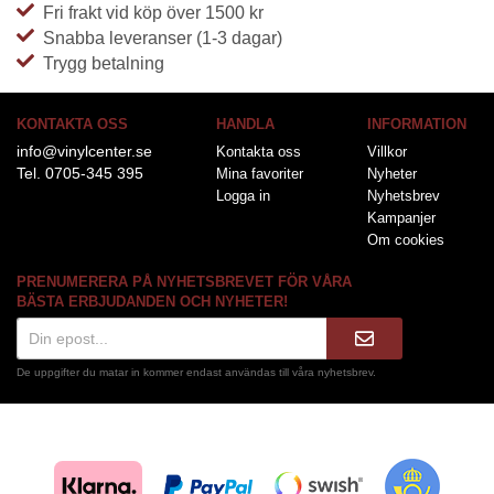
Fri frakt vid köp över 1500 kr
Snabba leveranser (1-3 dagar)
Trygg betalning
KONTAKTA OSS
HANDLA
INFORMATION
info@vinylcenter.se
Kontakta oss
Villkor
Tel. 0705-345 395
Mina favoriter
Nyheter
Logga in
Nyhetsbrev
Kampanjer
Om cookies
PRENUMERERA PÅ NYHETSBREVET FÖR VÅRA
BÄSTA ERBJUDANDEN OCH NYHETER!
De uppgifter du matar in kommer endast användas till våra nyhetsbrev.