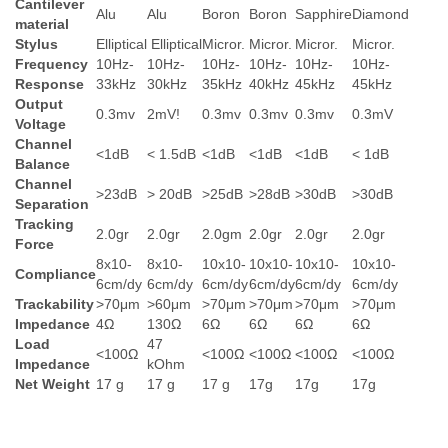
Cantilever
Alu
Alu
Boron
Boron
Sapphire
Diamond
material
Stylus
Elliptical
Elliptical
Micror.
Micror.
Micror.
Micror.
Frequency
10Hz-
10Hz-
10Hz-
10Hz-
10Hz-
10Hz-
Response
33kHz
30kHz
35kHz
40kHz
45kHz
45kHz
Output
0.3mv
2mV!
0.3mv
0.3mv
0.3mv
0.3mV
Voltage
Channel
<1dB
< 1.5dB
<1dB
<1dB
<1dB
< 1dB
Balance
Channel
>23dB
> 20dB
>25dB
>28dB
>30dB
>30dB
Separation
Tracking
2.0gr
2.0gr
2.0gm
2.0gr
2.0gr
2.0gr
Force
8x10-
8x10-
10x10-
10x10-
10x10-
10x10-
Compliance
6cm/dy
6cm/dy
6cm/dy
6cm/dy
6cm/dy
6cm/dy
Trackability
>70μm
>60μm
>70μm
>70μm
>70μm
>70μm
Impedance
4Ω
130Ω
6Ω
6Ω
6Ω
6Ω
Load
47
<100Ω
<100Ω
<100Ω
<100Ω
<100Ω
Impedance
kOhm
Net Weight
17 g
17 g
17 g
17g
17g
17g