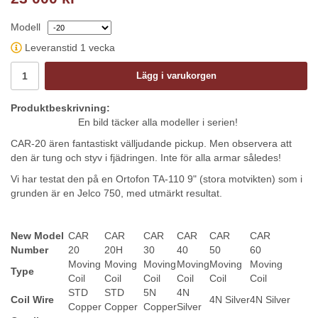
Modell
Leveranstid 1 vecka
Lägg i varukorgen
Produktbeskrivning:
En bild täcker alla modeller i serien!
CAR-20 ären fantastiskt välljudande pickup. Men observera att
den är tung och styv i fjädringen. Inte för alla armar således!
Vi har testat den på en Ortofon TA-110 9" (stora motvikten) som i
grunden är en Jelco 750, med utmärkt resultat.
New Model
CAR
CAR
CAR
CAR
CAR
CAR
Number
20
20H
30
40
50
60
Moving
Moving
Moving
Moving
Moving
Moving
Type
Coil
Coil
Coil
Coil
Coil
Coil
STD
STD
5N
4N
Coil Wire
4N Silver
4N Silver
Copper
Copper
Copper
Silver