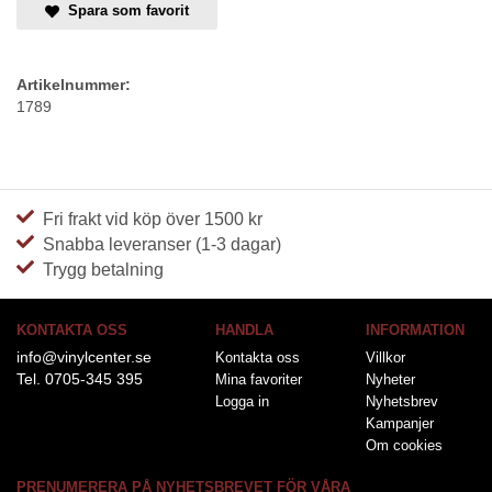
Spara som favorit
Artikelnummer:
1789
Fri frakt vid köp över 1500 kr
Snabba leveranser (1-3 dagar)
Trygg betalning
KONTAKTA OSS
HANDLA
INFORMATION
info@vinylcenter.se
Kontakta oss
Villkor
Tel. 0705-345 395
Mina favoriter
Nyheter
Logga in
Nyhetsbrev
Kampanjer
Om cookies
PRENUMERERA PÅ NYHETSBREVET FÖR VÅRA