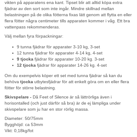
vikten på apparatens ena kant. Tipset blir att alltid köpa extra
fjädrar av den sort som inte ingår. Mindre skillnad mellan
belastningen på de olika fötterna fixas lätt genom att flytta en eller
flera fötter några centimeter tills apparaten kommer i våg. Ett bra
vattenpass rekommenderas.
Välj mellan fyra förpackningar:
9 tunna fjädrar för apparater 3-10 kg, 3-set
12 tunna fjädrar för apparater 4-14 kg, 4-set
9 tjocka
fjädrar för apparater 10-20 kg. 3-set
12 tjocka
fjädrar för apparater 14-26 kg. 4-set
Om du exempelvis köper ett set med tunna fjädrar så kan du
behöva
tjocka
utbytesfjädrar för att enkelt göra om en eller flera
fötter för större belastning.
Skivspelare -
Då Feet of Silence är så lättrörliga även i
horisontalled (och just därför så bra) är de ej lämpliga under
skivspelare som ju har en stor rörlig massa.
Diameter: 50/75mm
Bygghöjd: ca 53mm
Vikt: 0,18kg/fot