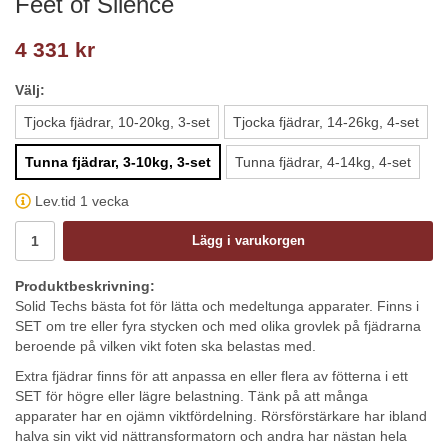
Feet of Silence
4 331 kr
Välj:
Tjocka fjädrar, 10-20kg, 3-set
Tjocka fjädrar, 14-26kg, 4-set
Tunna fjädrar, 3-10kg, 3-set
Tunna fjädrar, 4-14kg, 4-set
Lev.tid 1 vecka
Lägg i varukorgen
Produktbeskrivning:
Solid Techs bästa fot för lätta och medeltunga apparater. Finns i
SET om tre eller fyra stycken och med olika grovlek på fjädrarna
beroende på vilken vikt foten ska belastas med.
Extra fjädrar finns för att anpassa en eller flera av fötterna i ett
SET för högre eller lägre belastning. Tänk på att många
apparater har en ojämn viktfördelning. Rörsförstärkare har ibland
halva sin vikt vid nättransformatorn och andra har nästan hela