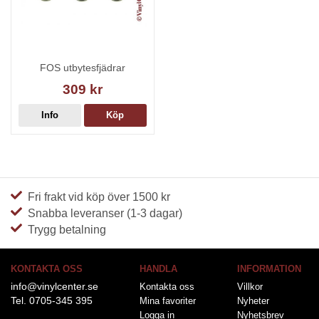
FOS utbytesfjädrar
309 kr
Info
Köp
Fri frakt vid köp över 1500 kr
Snabba leveranser (1-3 dagar)
Trygg betalning
KONTAKTA OSS
HANDLA
INFORMATION
info@vinylcenter.se
Kontakta oss
Villkor
Tel. 0705-345 395
Mina favoriter
Nyheter
Logga in
Nyhetsbrev