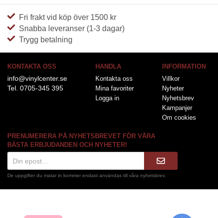
Fri frakt vid köp över 1500 kr
Snabba leveranser (1-3 dagar)
Trygg betalning
KONTAKTA OSS
HANDLA
INFORMATION
info@vinylcenter.se
Kontakta oss
Villkor
Tel. 0705-345 395
Mina favoriter
Nyheter
Logga in
Nyhetsbrev
Kampanjer
Om cookies
PRENUMERERA PÅ NYHETSBREVET FÖR VÅRA
BÄSTA ERBJUDANDEN OCH NYHETER!
De uppgifter du matar in kommer endast användas till våra nyhetsbrev.