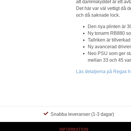
att dammskyddet är ett av
Det här var väl vettigt då d
och då saknade lock.
Den nya plinten är 
Ny tonarm RB880 som
Tallriken är tillverka
Ny avancerad drivr
Neo PSU som ger sta
mellan 33 och 45 var
Läs detaljerna på Regas 
Snabba leveranser (1-3 dagar)
INFORMATION