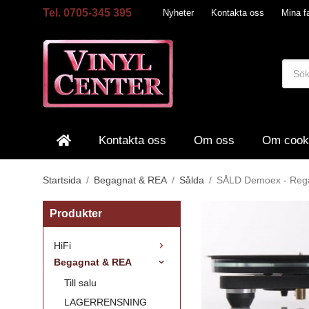
Tel. 0705-345 395
Nyheter
Kontakta oss
Mina fa
Kontakta oss
Om oss
Om cook
Startsida
/
Begagnat & REA
/
Sålda
/
SÅLD Demoex - Rega 
Produkter
HiFi
Begagnat & REA
Till salu
LAGERRENSNING