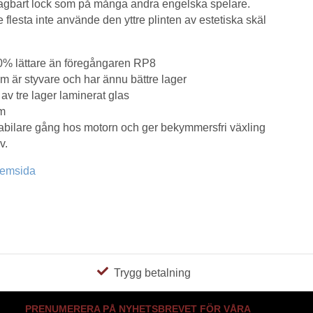
tagbart lock som på många andra engelska spelare.
e flesta inte använde den yttre plinten av estetiska skäl
30% lättare än föregångaren RP8
 är styvare och har ännu bättre lager
d av tre lager laminerat glas
em
bilare gång hos motorn och ger bekymmersfri växling
v.
hemsida
Trygg betalning
PRENUMERERA PÅ NYHETSBREVET FÖR VÅRA