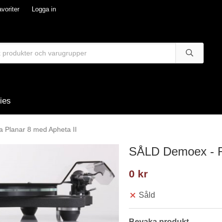
voriter
Logga in
ies
Planar 8 med Apheta II
SÅLD Demoex - R
0 kr
Såld
Bevaka produkt