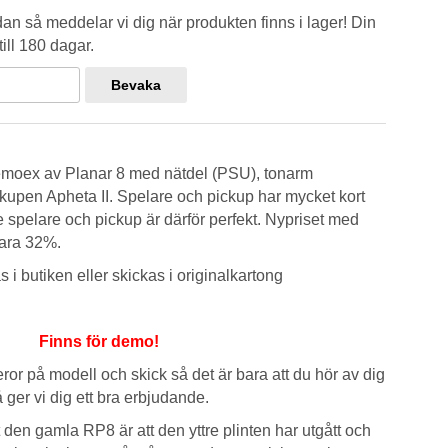
n så meddelar vi dig när produkten finns i lager! Din
ill 180 dagar.
Bevaka
 demoex av Planar 8 med nätdel (PSU), tonarm
upen Apheta II. Spelare och pickup har mycket kort
e spelare och pickup är därför perfekt. Nypriset med
para 32%.
i butiken eller skickas i originalkartong
Finns för demo!
ror på modell och skick så det är bara att du hör av dig
 ger vi dig ett bra erbjudande.
 den gamla RP8 är att den yttre plinten har utgått och