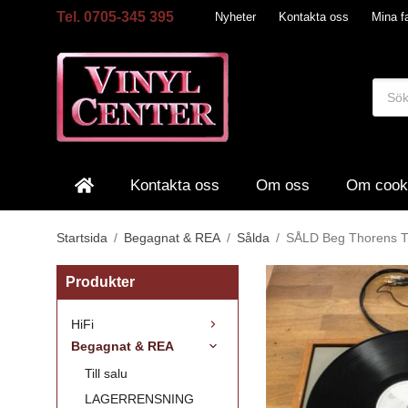
Tel. 0705-345 395
Nyheter
Kontakta oss
Mina fa
Kontakta oss
Om oss
Om cook
Startsida
/
Begagnat & REA
/
Sålda
/
SÅLD Beg Thorens 
Produkter
HiFi
Begagnat & REA
Till salu
LAGERRENSNING