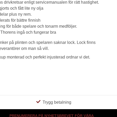
ns drivkretsar enligt servicemanualen för rätt hastighet.
jorts och fått lite ny olja
elar plus ny rem.
erats för bättre finnish
ing för både spelare och tonarm medföljer.
Thorens ingå och fungerar bra
ker på plinten och spelaren saknar lock. Lock finns
leverantörer om man så vill.
kup monterad och perfekt injusterad ordnar vi det.
Trygg betalning
PRENUMERERA PÅ NYHETSBREVET FÖR VÅRA