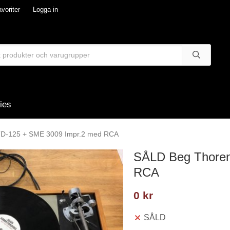
voriter
Logga in
ies
TD-125 + SME 3009 Impr.2 med RCA
SÅLD Beg Thoren
RCA
0 kr
SÅLD