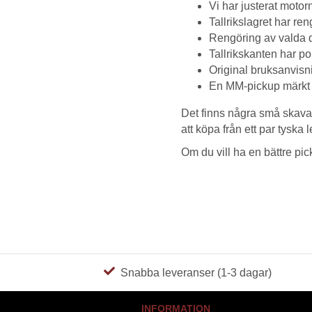
Vi har justerat motor
Tallrikslagret har reng
Rengöring av valda d
Tallrikskanten har pol
Original bruksanvisn
En MM-pickup märkt 
Det finns några små skavan
att köpa från ett par tyska 
Om du vill ha en bättre pic
Snabba leveranser (1-3 dagar)
INFORMATION