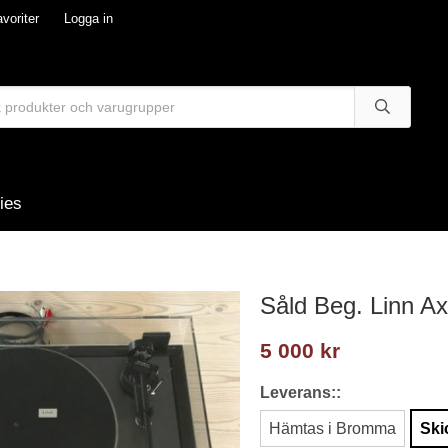
voriter
Logga in
ies
Såld Beg. Linn Ax
5 000 kr
Leverans::
Hämtas i Bromma
Ski