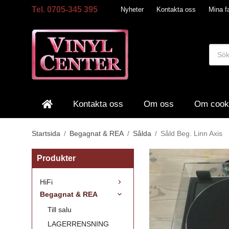
Tel. 0705-345 395
Nyheter
Kontakta oss
Mina fa
Kontakta oss
Om oss
Om cook
Startsida
/
Begagnat & REA
/
Sålda
/
Såld Beg. Linn Axis
Produkter
HiFi
Begagnat & REA
Till salu
LAGERRENSNING