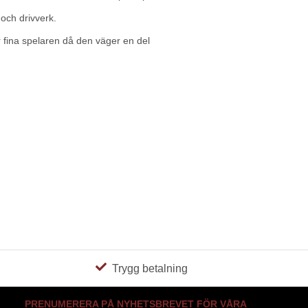
och drivverk.
är fina spelaren då den väger en del
Trygg betalning
PRENUMERERA PÅ NYHETSBREVET FÖR VÅRA