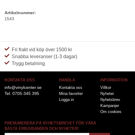
Artikelnummer:
1543
Fri frakt vid köp över 1500 kr
Snabba leveranser (1-3 dagar)
Trygg betalning
KONTAKTA OSS
HANDLA
INFORMATION
info@vinylcenter.se
Kontakta oss
Villkor
Tel. 0705-345 395
Mina favoriter
Nyheter
Logga in
Nyhetsbrev
Kampanjer
Om cookies
PRENUMERERA PÅ NYHETSBREVET FÖR VÅRA
BÄSTA ERBJUDANDEN OCH NYHETER!