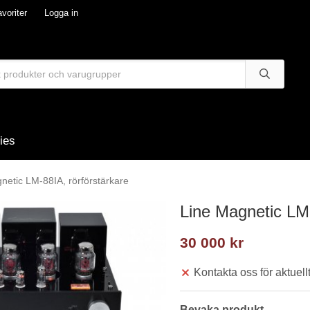
voriter
Logga in
ies
netic LM-88IA, rörförstärkare
Line Magnetic LM-
30 000 kr
Kontakta oss för aktuellt
Bevaka produkt