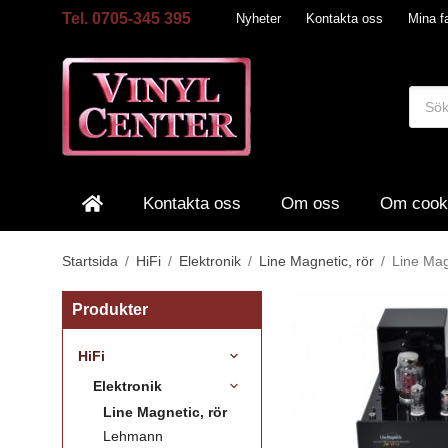
Tel. 0705-345 395
Nyheter
Kontakta oss
Mina fa
Kontakta oss
Om oss
Om cook
Startsida
/
HiFi
/
Elektronik
/
Line Magnetic, rör
/
Line Mag
Produkter
HiFi
Elektronik
Line Magnetic, rör
Lehmann