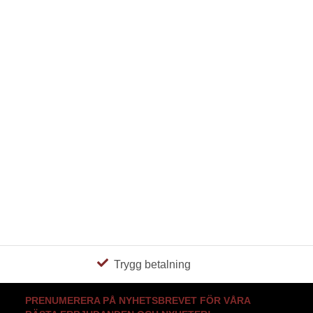
Trygg betalning
PRENUMERERA PÅ NYHETSBREVET FÖR VÅRA